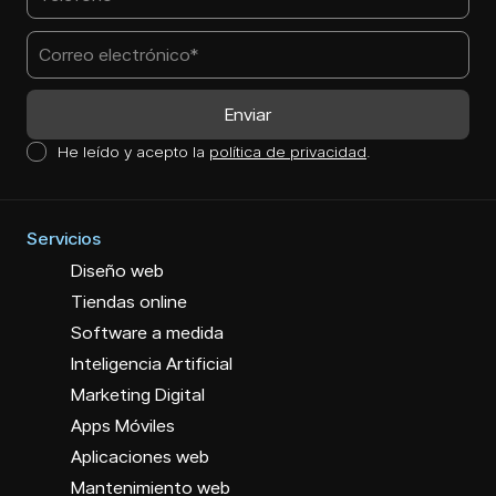
He leído y acepto la
política de privacidad
.
Servicios
Diseño web
Tiendas online
Software a medida
Inteligencia Artificial
Marketing Digital
Apps Móviles
Aplicaciones web
Mantenimiento web