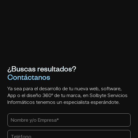
¿Buscas resultados?
Contáctanos
Ya sea para el desarrollo de tu nueva web, software,
App o el diseño 360º de tu marca, en Solbyte Servicios
Informáticos tenemos un especialista esperándote.