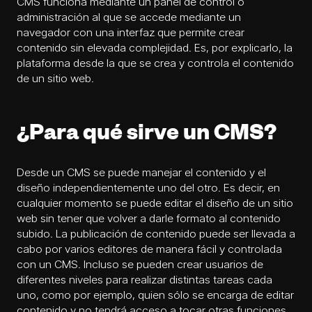
CMS funciona mediante un panel de control o
administración al que se accede mediante un
navegador con una interfaz que permite crear
contenido sin elevada complejidad. Es, por explicarlo, la
plataforma desde la que se crea y controla el contenido
de un sitio web.
¿Para qué sirve un CMS?
Desde un CMS se puede manejar el contenido y el
diseño independientemente uno del otro. Es decir, en
cualquier momento se puede editar el diseño de un sitio
web sin tener que volver a darle formato al contenido
subido.
La publicación de contenido puede ser llevada a
cabo por varios editores de manera fácil y controlada
con un CMS. Incluso se pueden crear usuarios de
diferentes niveles para realizar distintas tareas cada
uno, como por ejemplo, quien sólo se encarga de editar
contenido y no tendrá acceso a tocar otras funciones