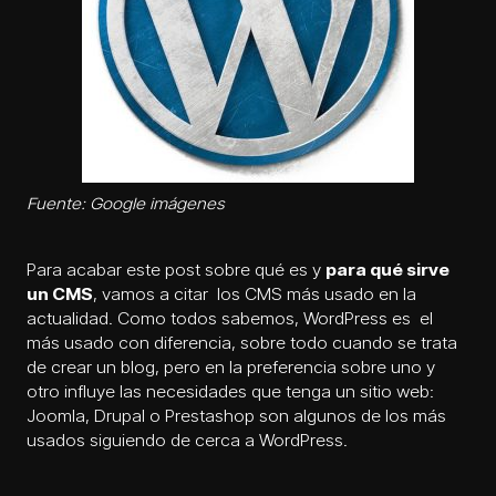
Fuente: Google imágenes
Para acabar este post sobre qué es y
para qué sirve
un CMS
, vamos a citar los CMS más usado en la
actualidad. Como todos sabemos, WordPress es el
más usado con diferencia, sobre todo cuando se trata
de crear un blog, pero en la preferencia sobre uno y
otro influye las necesidades que tenga un sitio web:
Joomla, Drupal o Prestashop son algunos de los más
usados siguiendo de cerca a WordPress.