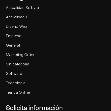
Actualidad Solbyte
Actualidad TIC
Diseño Web
Empresa
General
Marketing Online
Sin categoría
Software
Tecnología
Tienda Online
Solicita información