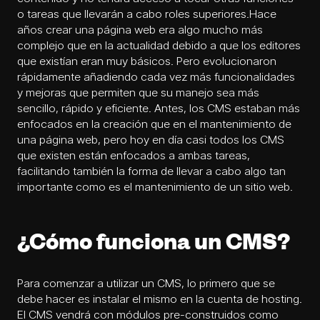
o tareas que llevarán a cabo roles superiores.
Hace
años crear una página web era algo mucho más
complejo que en la actualidad debido a que los editores
que existían eran muy básicos. Pero evolucionaron
rápidamente añadiendo cada vez más funcionalidades
y mejoras que permiten que su manejo sea más
sencillo, rápido y eficiente. Antes, los CMS estaban más
enfocados en la creación que en el mantenimiento de
una página web, pero hoy en día casi todos los CMS
que existen están enfocados a ambas tareas,
facilitando también la forma de llevar a cabo algo tan
importante como es el mantenimiento de un sitio web.
¿Cómo funciona un CMS?
Para comenzar a utilizar un CMS, lo primero que se
debe hacer es instalar el mismo en la cuenta de hosting.
El CMS vendrá con módulos pre-construidos como