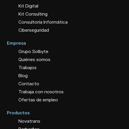
Kit Digital
Kit Consulting
Consultoría Informática
Ciberseguridad
Empresa
Grupo Solbyte
Quiénes somos
Trabajos
Blog
Contacto
Trabaja con nosotros
Ofertas de empleo
Productos
Novatrans