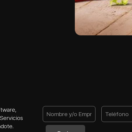
ftware,
Servicios
ndote.