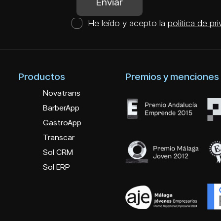
He leído y acepto la
política de pr
Productos
Premios y menciones
Novatrans
BarberApp
GastroApp
Transcar
Sol CRM
Sol ERP