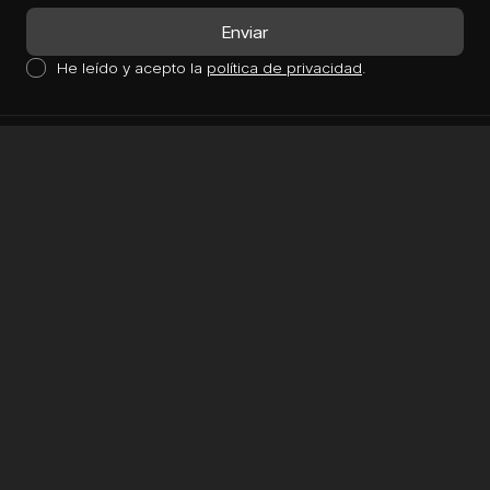
He leído y acepto la
política de privacidad
.
Servicios
Diseño web
Tiendas online
Software a medida
Inteligencia Artificial
Marketing Digital
Apps Móviles
Aplicaciones web
Mantenimiento web
Kit Digital
Kit Consulting