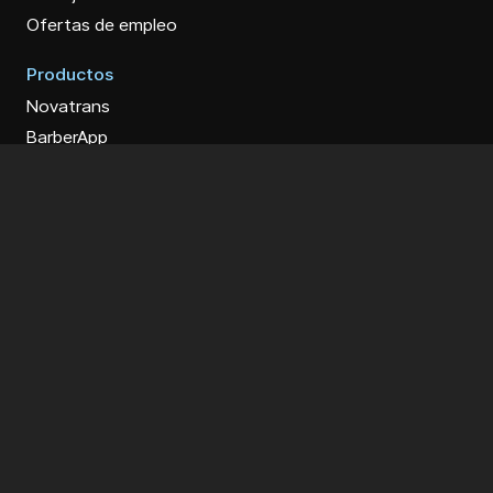
Ofertas de empleo
Productos
Novatrans
BarberApp
GastroApp
Transcar
Sol CRM
Sol ERP
Premios y menciones