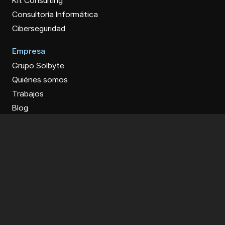
Kit Consulting
Consultoría Informática
Ciberseguridad
Empresa
Grupo Solbyte
Quiénes somos
Trabajos
Blog
Contacto
Trabaja con nosotros
Ofertas de empleo
Productos
Novatrans
BarberApp
GastroApp