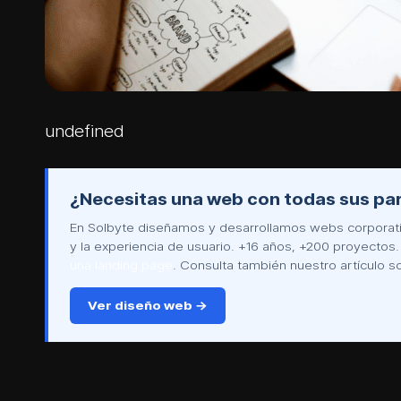
undefined
¿Necesitas una web con todas sus par
En Solbyte diseñamos y desarrollamos webs corporativ
y la experiencia de usuario. +16 años, +200 proyectos
una landing page
. Consulta también nuestro artículo 
Ver diseño web →