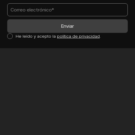
He leído y acepto la
política de privacidad
.
Servicios
Diseño web
Tiendas online
Software a medida
Inteligencia Artificial
Marketing Digital
Apps Móviles
Aplicaciones web
Mantenimiento web