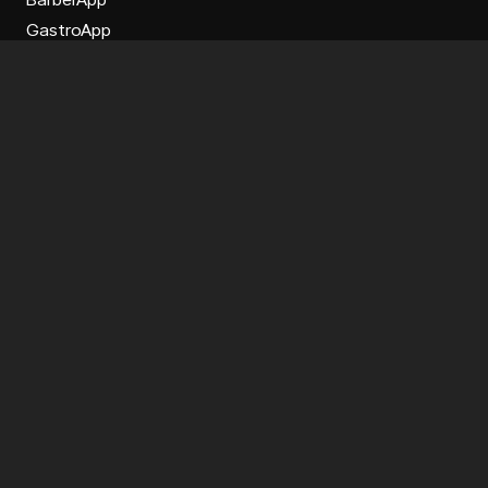
GastroApp
Transcar
Sol CRM
Sol ERP
Premios y menciones