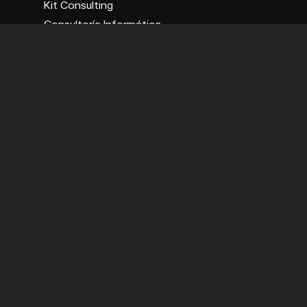
Kit Consulting
Consultoría Informática
Ciberseguridad
Empresa
Grupo Solbyte
Quiénes somos
Trabajos
Blog
Contacto
Trabaja con nosotros
Ofertas de empleo
Productos
Novatrans
BarberApp
GastroApp