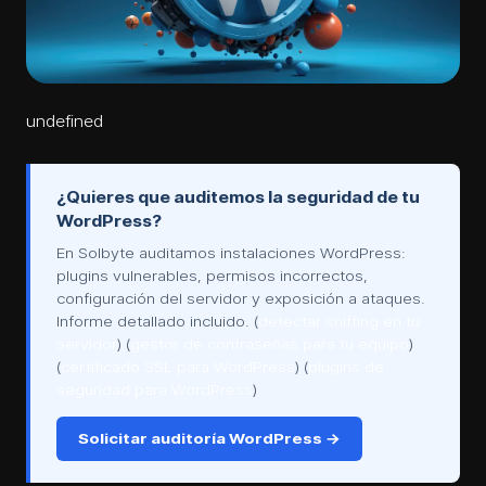
undefined
¿Quieres que auditemos la seguridad de tu
WordPress?
En Solbyte auditamos instalaciones WordPress:
plugins vulnerables, permisos incorrectos,
configuración del servidor y exposición a ataques.
Informe detallado incluido. (
detectar sniffing en tu
servidor
) (
gestor de contraseñas para tu equipo
)
(
certificado SSL para WordPress
) (
plugins de
seguridad para WordPress
)
Solicitar auditoría WordPress →