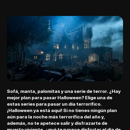
Sofá, manta, palomitas y una serie de terror. ¿Hay
mejor plan para pasar Halloween? Elige una de
estas series para pasar un día terrorífico.
¡
Halloween
ya está aquí! Si no tienes ningún plan
aún para la noche más terrorífica del año y,
además, no te apetece salir y disfrazarte de
muerto viviente, ¿qué te parece disfrutar el día de